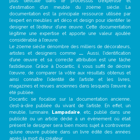
plus délicate dans le processus d’expertise et
d’estimation d’un meuble du 20ème siècle. La
documentation est la principale ressource utilisée par
l’expert en meubles art déco et design pour identifier le
designer et l’éditeur d’une œuvre. Cette documentation
légitime une expertise et apporte une valeur ajoutée
considérable à l’œuvre.
Le 20eme siècle dénombre des milliers de décorateurs,
artistes et designers comme
...
. Aussi, l’identification
d’une œuvre et sa correcte attribution est une tâche
fastidieuse. Grâce à Docantic, il vous suffit de décrire
l’œuvre, de comparer la vôtre aux résultats obtenus et
ainsi connaître l’identité de l’artiste et les livres,
magazines et revues anciennes dans lesquels l’œuvre a
été publiée.
Docantic se focalise sur la documentation ancienne,
c’est-à-dire publiée du vivant de l’artiste. En effet, un
meuble, luminaire,
Lampadaire
, etc. publié dans une
publicité ou un article dédié à un évènement où était
présent le designer sera bien moins sujet à controverse
qu’une œuvre publiée dans un livre édité des années
après la mort du créateur.