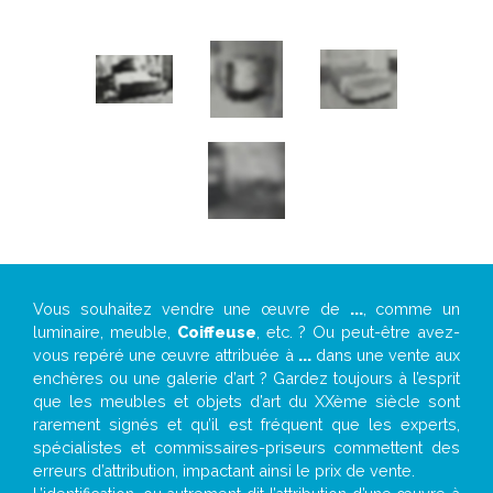
Vous souhaitez vendre une œuvre de
...
, comme un
luminaire, meuble,
Coiffeuse
, etc. ? Ou peut-être avez-
vous repéré une œuvre attribuée à
...
dans une vente aux
enchères ou une galerie d’art ? Gardez toujours à l’esprit
que les meubles et objets d’art du XXème siècle sont
rarement signés et qu’il est fréquent que les experts,
spécialistes et commissaires-priseurs commettent des
erreurs d’attribution, impactant ainsi le prix de vente.