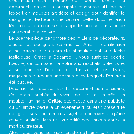
d’estimation d’un meuble du 20ème siècle. La
documentation est la principale ressource utilisée par
l’expert en meubles art déco et design pour identifier le
designer et l’éditeur d’une œuvre. Cette documentation
légitime une expertise et apporte une valeur ajoutée
considérable à l’œuvre.
Le 20eme siècle dénombre des milliers de décorateurs,
artistes et designers comme
...
. Aussi, l’identification
d’une œuvre et sa correcte attribution est une tâche
fastidieuse. Grâce à Docantic, il vous suffit de décrire
l’œuvre, de comparer la vôtre aux résultats obtenus et
ainsi connaître l’identité de l’artiste et les livres,
magazines et revues anciennes dans lesquels l’œuvre a
été publiée.
Docantic se focalise sur la documentation ancienne,
c’est-à-dire publiée du vivant de l’artiste. En effet, un
meuble, luminaire,
Grille
, etc. publié dans une publicité
ou un article dédié à un évènement où était présent le
designer sera bien moins sujet à controverse qu’une
œuvre publiée dans un livre édité des années après la
mort du créateur.
Alors, êtes-vous sûr que l’artiste soit bien
...
? Le prix