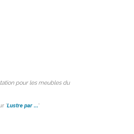
ation pour les meubles du
r '
Lustre par ...
'