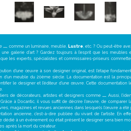
de
...
, comme un luminaire, meuble,
Lustre
, etc. ? Ou peut-être a
ne galerie d’art ? Gardez toujours à l’esprit que les meubles e
t que les experts, spécialistes et commissaires-priseurs commettent
attribution d’une œuvre à son designer original, est l’étape fondame
on d’un meuble du 20ème siècle. La documentation est la principal
tifier le designer et l’éditeur d’une œuvre. Cette documentation 
e.
iers de décorateurs, artistes et designers comme
...
. Aussi, l’id
. Grâce à Docantic, il vous suffit de décrire l’œuvre, de comparer l
es livres, magazines et revues anciennes dans lesquels l’œuvre a été 
ation ancienne, c’est-à-dire publiée du vivant de l’artiste. En eff
cle dédié à un évènement où était présent le designer sera bien m
es après la mort du créateur.