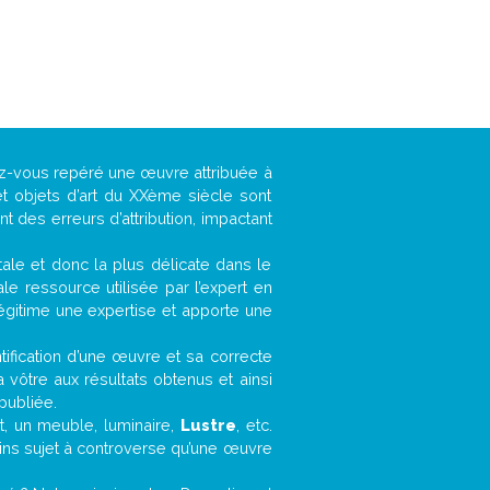
vez-vous repéré une œuvre attribuée à
t objets d’art du XXème siècle sont
 des erreurs d’attribution, impactant
ntale et donc la plus délicate dans le
e ressource utilisée par l’expert en
légitime une expertise et apporte une
entification d’une œuvre et sa correcte
a vôtre aux résultats obtenus et ainsi
publiée.
et, un meuble, luminaire,
Lustre
, etc.
oins sujet à controverse qu’une œuvre