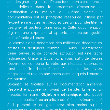
son designer original, est l’étape fondamentale et donc la
plus délicate dans le processus d’expertise et
d’estimation d’un meuble du 20ème siècle. La
documentation est la principale ressource utilisée par
l’expert en meubles art déco et design pour identifier le
designer et l’éditeur d’une œuvre. Cette documentation
légitime une expertise et apporte une valeur ajoutée
considérable à l’œuvre.
Le 20eme siècle dénombre des milliers de décorateurs,
artistes et designers comme
...
. Aussi, l’identification
d’une œuvre et sa correcte attribution est une tâche
fastidieuse. Grâce à Docantic, il vous suffit de décrire
l’œuvre, de comparer la vôtre aux résultats obtenus et
ainsi connaître l’identité de l’artiste et les livres,
magazines et revues anciennes dans lesquels l’œuvre a
été publiée.
Docantic se focalise sur la documentation ancienne,
c’est-à-dire publiée du vivant de l’artiste. En effet, un
meuble, luminaire,
Objet en céramique
, etc. publié
dans une publicité ou un article dédié à un évènement où
était présent le designer sera bien moins sujet à
controverse qu’une œuvre publiée dans un livre édité