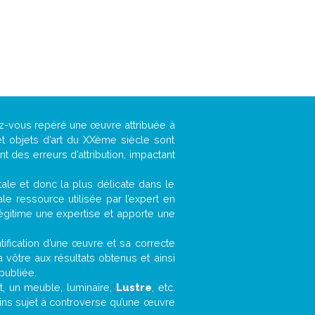
vez-vous repéré une œuvre attribuée à
t objets d’art du XXème siècle sont
 des erreurs d’attribution, impactant
ntale et donc la plus délicate dans le
e ressource utilisée par l’expert en
légitime une expertise et apporte une
entification d’une œuvre et sa correcte
a vôtre aux résultats obtenus et ainsi
publiée.
et, un meuble, luminaire,
Lustre
, etc.
oins sujet à controverse qu’une œuvre