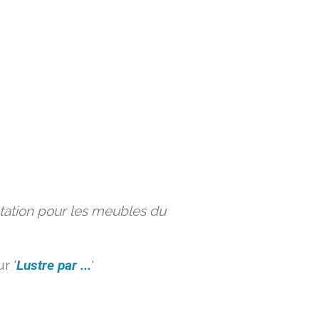
ation pour les meubles du
r '
Lustre par ...
'