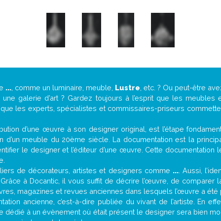
de
...
, comme un luminaire, meuble,
Lustre
, etc. ? Ou peut-être a
ne galerie d’art ? Gardez toujours à l’esprit que les meubles e
t que les experts, spécialistes et commissaires-priseurs commettent
attribution d’une œuvre à son designer original, est l’étape fondame
on d’un meuble du 20ème siècle. La documentation est la principal
tifier le designer et l’éditeur d’une œuvre. Cette documentation 
e.
iers de décorateurs, artistes et designers comme
...
. Aussi, l’id
. Grâce à Docantic, il vous suffit de décrire l’œuvre, de comparer l
es livres, magazines et revues anciennes dans lesquels l’œuvre a été 
ation ancienne, c’est-à-dire publiée du vivant de l’artiste. En eff
cle dédié à un évènement où était présent le designer sera bien m