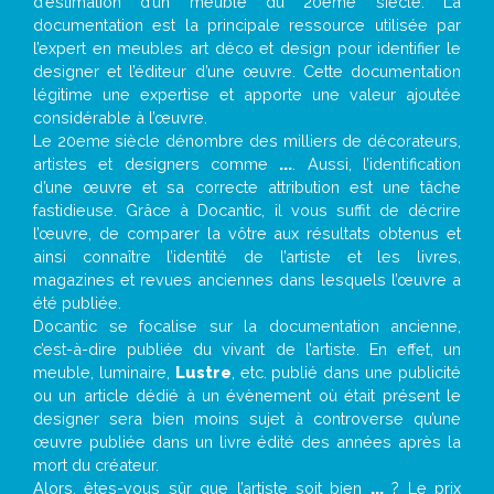
d’estimation d’un meuble du 20ème siècle. La
documentation est la principale ressource utilisée par
l’expert en meubles art déco et design pour identifier le
designer et l’éditeur d’une œuvre. Cette documentation
légitime une expertise et apporte une valeur ajoutée
considérable à l’œuvre.
Le 20eme siècle dénombre des milliers de décorateurs,
artistes et designers comme
...
. Aussi, l’identification
d’une œuvre et sa correcte attribution est une tâche
fastidieuse. Grâce à Docantic, il vous suffit de décrire
l’œuvre, de comparer la vôtre aux résultats obtenus et
ainsi connaître l’identité de l’artiste et les livres,
magazines et revues anciennes dans lesquels l’œuvre a
été publiée.
Docantic se focalise sur la documentation ancienne,
c’est-à-dire publiée du vivant de l’artiste. En effet, un
meuble, luminaire,
Lustre
, etc. publié dans une publicité
ou un article dédié à un évènement où était présent le
designer sera bien moins sujet à controverse qu’une
œuvre publiée dans un livre édité des années après la
mort du créateur.
Alors, êtes-vous sûr que l’artiste soit bien
...
? Le prix