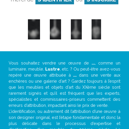
Vous souhaitez vendre une œuvre de
...
, comme un
luminaire, meuble,
Lustre
, etc. ? Ou peut-être avez-vous
repéré une œuvre attribuée à
...
dans une vente aux
enchères ou une galerie d’art ? Gardez toujours à l’esprit
que les meubles et objets d’art du XXème siècle sont
rarement signés et qu’il est fréquent que les experts,
spécialistes et commissaires-priseurs commettent des
erreurs d’attribution, impactant ainsi le prix de vente.
L’identification, ou autrement dit l’attribution d’une œuvre à
son designer original, est l’étape fondamentale et donc la
plus délicate dans le processus d’expertise et