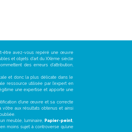
eut-être avez-vous repéré une œuvre
ubles et objets d’art du XXème siècle
ommettent des erreurs d’attribution,
ntale et donc la plus délicate dans le
e ressource utilisée par l’expert en
légitime une expertise et apporte une
entification d’une œuvre et sa correcte
a vôtre aux résultats obtenus et ainsi
publiée.
, un meuble, luminaire,
Papier-peint
,
bien moins sujet à controverse qu’une