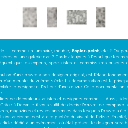
 de
...
, comme un luminaire, meuble,
Papier-peint
, etc. ? Ou p
ères ou une galerie d’art ? Gardez toujours à l’esprit que les me
réquent que les experts, spécialistes et commissaires-priseurs c
attribution d’une œuvre à son designer original, est l’étape fondame
on d’un meuble du 20ème siècle. La documentation est la principal
tifier le designer et l’éditeur d’une œuvre. Cette documentation 
e.
iers de décorateurs, artistes et designers comme
...
. Aussi, l’id
. Grâce à Docantic, il vous suffit de décrire l’œuvre, de comparer l
es livres, magazines et revues anciennes dans lesquels l’œuvre a été 
tion ancienne, c’est-à-dire publiée du vivant de l’artiste. En effet
 article dédié à un évènement où était présent le designer sera 