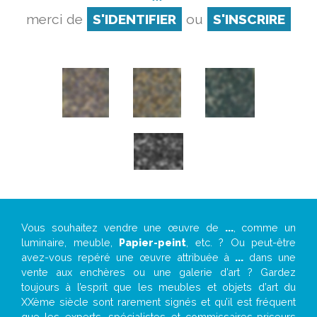
merci de
S'IDENTIFIER
ou
S'INSCRIRE
Vous souhaitez vendre une œuvre de
...
, comme un
luminaire, meuble,
Papier-peint
, etc. ? Ou peut-être
avez-vous repéré une œuvre attribuée à
...
dans une
vente aux enchères ou une galerie d’art ? Gardez
toujours à l’esprit que les meubles et objets d’art du
XXème siècle sont rarement signés et qu’il est fréquent
que les experts, spécialistes et commissaires-priseurs