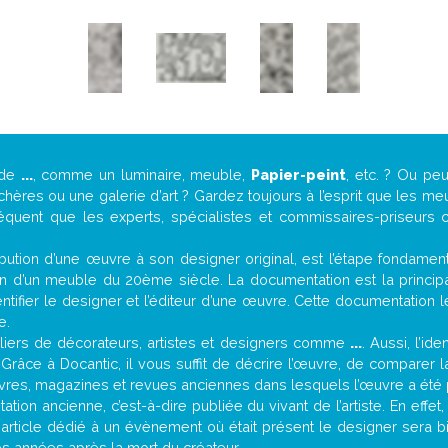
 de
...
, comme un luminaire, meuble,
Papier-peint
, etc. ? Ou p
ères ou une galerie d’art ? Gardez toujours à l’esprit que les me
réquent que les experts, spécialistes et commissaires-priseurs c
attribution d’une œuvre à son designer original, est l’étape fondame
on d’un meuble du 20ème siècle. La documentation est la principal
tifier le designer et l’éditeur d’une œuvre. Cette documentation 
e.
iers de décorateurs, artistes et designers comme
...
. Aussi, l’id
. Grâce à Docantic, il vous suffit de décrire l’œuvre, de comparer l
es livres, magazines et revues anciennes dans lesquels l’œuvre a été 
tion ancienne, c’est-à-dire publiée du vivant de l’artiste. En effet
 article dédié à un évènement où était présent le designer sera 
s années après la mort du créateur.