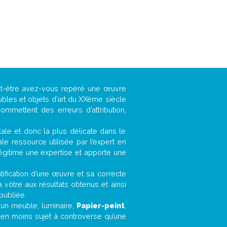
eut-être avez-vous repéré une œuvre
ubles et objets d’art du XXème siècle
ommettent des erreurs d’attribution,
ntale et donc la plus délicate dans le
e ressource utilisée par l’expert en
légitime une expertise et apporte une
entification d’une œuvre et sa correcte
a vôtre aux résultats obtenus et ainsi
publiée.
, un meuble, luminaire,
Papier-peint
,
bien moins sujet à controverse qu’une