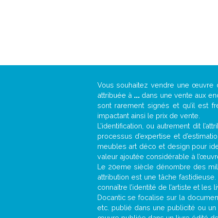
Vous souhaitez vendre une œuvre
attribuée à
...
dans une vente aux ench
sont rarement signés et qu’il est f
impactant ainsi le prix de vente.
L’identification, ou autrement dit l’
processus d’expertise et d’estimati
meubles art déco et design pour iden
valeur ajoutée considérable à l’œuvr
Le 20eme siècle dénombre des mill
attribution est une tâche fastidieuse
connaître l’identité de l’artiste et l
Docantic se focalise sur la documenta
etc. publié dans une publicité ou un
œuvre publiée dans un livre édité de