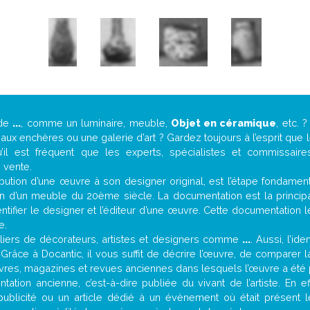
 de
...
, comme un luminaire, meuble,
Objet en céramique
, etc.
ux enchères ou une galerie d’art ? Gardez toujours à l’esprit que
’il est fréquent que les experts, spécialistes et commissair
e vente.
attribution d’une œuvre à son designer original, est l’étape fondame
on d’un meuble du 20ème siècle. La documentation est la principal
tifier le designer et l’éditeur d’une œuvre. Cette documentation 
e.
iers de décorateurs, artistes et designers comme
...
. Aussi, l’id
. Grâce à Docantic, il vous suffit de décrire l’œuvre, de comparer l
es livres, magazines et revues anciennes dans lesquels l’œuvre a été 
ation ancienne, c’est-à-dire publiée du vivant de l’artiste. En e
publicité ou un article dédié à un évènement où était présent 