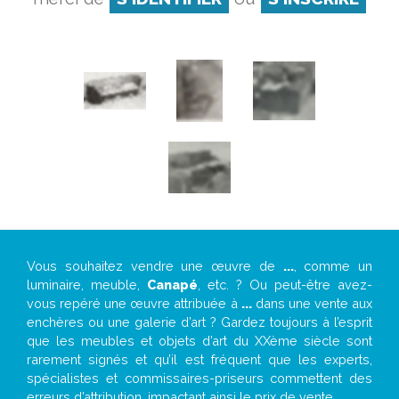
Vous souhaitez vendre une œuvre de
...
, comme un
luminaire, meuble,
Canapé
, etc. ? Ou peut-être avez-
vous repéré une œuvre attribuée à
...
dans une vente aux
enchères ou une galerie d’art ? Gardez toujours à l’esprit
que les meubles et objets d’art du XXème siècle sont
rarement signés et qu’il est fréquent que les experts,
spécialistes et commissaires-priseurs commettent des
erreurs d’attribution, impactant ainsi le prix de vente.