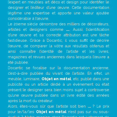
l’expert en meubles art déco et design pour identifier le
designer et l’éditeur d’une œuvre. Cette documentation
légitime une expertise et apporte une valeur ajoutée
considérable à l’œuvre.
Le 20eme siècle dénombre des milliers de décorateurs,
artistes et designers comme
...
. Aussi, l’identification
d’une œuvre et sa correcte attribution est une tâche
fastidieuse. Grâce à Docantic, il vous suffit de décrire
l’œuvre, de comparer la vôtre aux résultats obtenus et
ainsi connaître l’identité de l’artiste et les livres,
magazines et revues anciennes dans lesquels l’œuvre a
été publiée.
Docantic se focalise sur la documentation ancienne,
c’est-à-dire publiée du vivant de l’artiste. En effet, un
meuble, luminaire,
Objet en métal
, etc. publié dans une
publicité ou un article dédié à un évènement où était
présent le designer sera bien moins sujet à controverse
qu’une œuvre publiée dans un livre édité des années
après la mort du créateur.
Alors, êtes-vous sûr que l’artiste soit bien
...
? Le prix
pour le/la/les
Objet en métal
n’est pas sur ou sous-