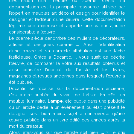
d’estimation d’un meuble du 20ème siècle. La
documentation est la principale ressource utilisée par
l’expert en meubles art déco et design pour identifier le
designer et l’éditeur d’une œuvre. Cette documentation
légitime une expertise et apporte une valeur ajoutée
considérable à l’œuvre.
Le 20eme siècle dénombre des milliers de décorateurs,
artistes et designers comme
...
. Aussi, l’identification
d’une œuvre et sa correcte attribution est une tâche
fastidieuse. Grâce à Docantic, il vous suffit de décrire
l’œuvre, de comparer la vôtre aux résultats obtenus et
ainsi connaître l’identité de l’artiste et les livres,
magazines et revues anciennes dans lesquels l’œuvre a
été publiée.
Docantic se focalise sur la documentation ancienne,
c’est-à-dire publiée du vivant de l’artiste. En effet, un
meuble, luminaire,
Lampe
, etc. publié dans une publicité
ou un article dédié à un évènement où était présent le
designer sera bien moins sujet à controverse qu’une
œuvre publiée dans un livre édité des années après la
mort du créateur.
Alors, êtes-vous sûr que l’artiste soit bien
...
? Le prix