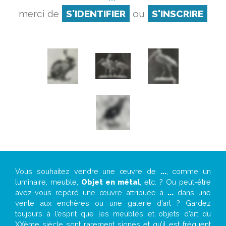
merci de
S'IDENTIFIER
ou
S'INSCRIRE
Vous souhaitez vendre une œuvre de
...
, comme un
luminaire, meuble,
Objet en métal
, etc. ? Ou peut-être
avez-vous repéré une œuvre attribuée à
...
dans une
vente aux enchères ou une galerie d’art ? Gardez
toujours à l’esprit que les meubles et objets d’art du
XXème siècle sont rarement signés et qu’il est fréquent