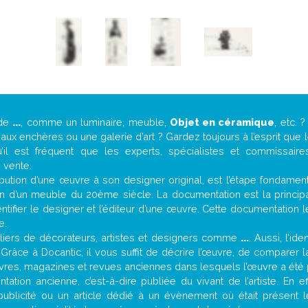
 de
...
, comme un luminaire, meuble,
Objet en céramique
, etc.
ux enchères ou une galerie d’art ? Gardez toujours à l’esprit que
’il est fréquent que les experts, spécialistes et commissair
e vente.
attribution d’une œuvre à son designer original, est l’étape fondame
on d’un meuble du 20ème siècle. La documentation est la principal
tifier le designer et l’éditeur d’une œuvre. Cette documentation 
e.
iers de décorateurs, artistes et designers comme
...
. Aussi, l’id
. Grâce à Docantic, il vous suffit de décrire l’œuvre, de comparer l
es livres, magazines et revues anciennes dans lesquels l’œuvre a été 
ation ancienne, c’est-à-dire publiée du vivant de l’artiste. En e
publicité ou un article dédié à un évènement où était présent 