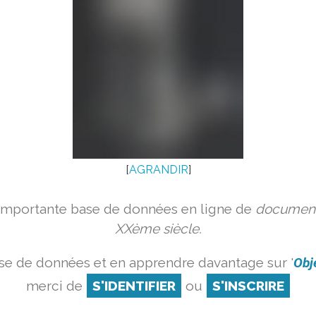
[
AGRANDIR
]
 importante base de données en ligne de
document
XXème siècle.
se de données et en apprendre davantage sur '
Obj
merci de
S'IDENTIFIER
ou
S'INSCRIRE