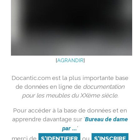
[
AGRANDIR
]
Docantic.com est la plus importante base
de données en ligne de
documentation
pour les meubles du XXème siècle.
Pour accéder à la base de données et en
apprendre davantage sur '
Bureau de dame
par ...
'
merci de
S'IDENTIFIER
ou
S'INSCRIRE