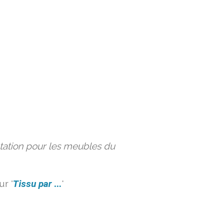
ation pour les meubles du
r '
Tissu par ...
'