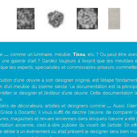
de
...
, comme un luminaire, meuble,
Tissu
, etc. ? Ou peut-être av
ne galerie d’art ? Gardez toujours à l’esprit que les meubles e
t que les experts, spécialistes et commissaires-priseurs commettent
attribution d’une œuvre à son designer original, est l’étape fondame
on d’un meuble du 20ème siècle. La documentation est la principal
tifier le designer et l’éditeur d’une œuvre. Cette documentation 
e.
iers de décorateurs, artistes et designers comme
...
. Aussi, l’id
. Grâce à Docantic, il vous suffit de décrire l’œuvre, de comparer l
es livres, magazines et revues anciennes dans lesquels l’œuvre a été 
ation ancienne, c’est-à-dire publiée du vivant de l’artiste. En ef
cle dédié à un évènement où était présent le designer sera bien m