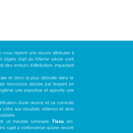
ez-vous repéré une œuvre attribuée à
t objets d’art du XXème siècle sont
 des erreurs d’attribution, impactant
ntale et donc la plus délicate dans le
e ressource utilisée par l’expert en
légitime une expertise et apporte une
entification d’une œuvre et sa correcte
a vôtre aux résultats obtenus et ainsi
publiée.
fet, un meuble, luminaire,
Tissu
, etc.
oins sujet à controverse qu’une œuvre