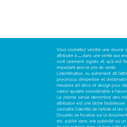
Vous souhaitez vendre une œuvre 
attribuée à
...
dans une vente aux ench
sont rarement signés et qu’il est f
impactant ainsi le prix de vente.
L’identification, ou autrement dit l’
processus d’expertise et d’estimati
meubles art déco et design pour iden
valeur ajoutée considérable à l’œuvr
Le 20eme siècle dénombre des mill
attribution est une tâche fastidieuse
connaître l’identité de l’artiste et l
Docantic se focalise sur la documentat
etc. publié dans une publicité ou un
œuvre publiée dans un livre édité de