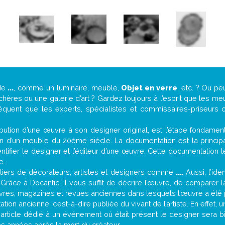
de
...
, comme un luminaire, meuble,
Objet en verre
, etc. ? Ou p
ères ou une galerie d’art ? Gardez toujours à l’esprit que les me
réquent que les experts, spécialistes et commissaires-priseurs c
attribution d’une œuvre à son designer original, est l’étape fondame
on d’un meuble du 20ème siècle. La documentation est la principal
tifier le designer et l’éditeur d’une œuvre. Cette documentation 
e.
iers de décorateurs, artistes et designers comme
...
. Aussi, l’id
. Grâce à Docantic, il vous suffit de décrire l’œuvre, de comparer l
es livres, magazines et revues anciennes dans lesquels l’œuvre a été 
ion ancienne, c’est-à-dire publiée du vivant de l’artiste. En effet, 
 article dédié à un évènement où était présent le designer sera 
s années après la mort du créateur.