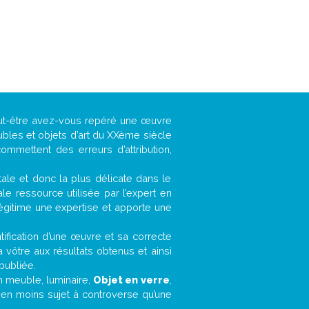
eut-être avez-vous repéré une œuvre
ubles et objets d’art du XXème siècle
ommettent des erreurs d’attribution,
ntale et donc la plus délicate dans le
e ressource utilisée par l’expert en
légitime une expertise et apporte une
entification d’une œuvre et sa correcte
a vôtre aux résultats obtenus et ainsi
publiée.
un meuble, luminaire,
Objet en verre
,
bien moins sujet à controverse qu’une