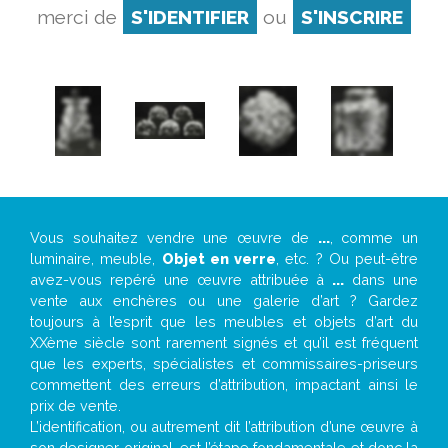
merci de
S'IDENTIFIER
ou
S'INSCRIRE
Vous souhaitez vendre une œuvre de
...
, comme un
luminaire, meuble,
Objet en verre
, etc. ? Ou peut-être
avez-vous repéré une œuvre attribuée à
...
dans une
vente aux enchères ou une galerie d’art ? Gardez
toujours à l’esprit que les meubles et objets d’art du
XXème siècle sont rarement signés et qu’il est fréquent
que les experts, spécialistes et commissaires-priseurs
commettent des erreurs d’attribution, impactant ainsi le
prix de vente.
L’identification, ou autrement dit l’attribution d’une œuvre à
son designer original, est l’étape fondamentale et donc la