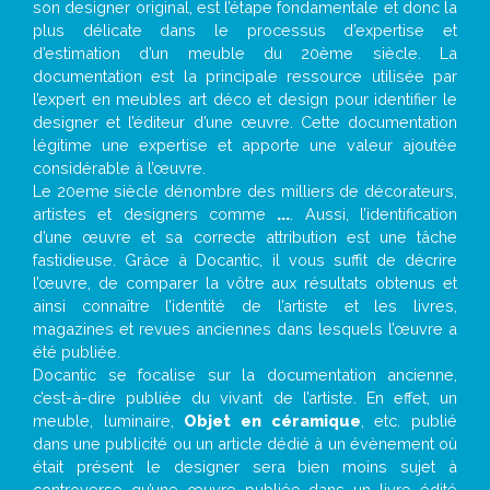
son designer original, est l’étape fondamentale et donc la
plus délicate dans le processus d’expertise et
d’estimation d’un meuble du 20ème siècle. La
documentation est la principale ressource utilisée par
l’expert en meubles art déco et design pour identifier le
designer et l’éditeur d’une œuvre. Cette documentation
légitime une expertise et apporte une valeur ajoutée
considérable à l’œuvre.
Le 20eme siècle dénombre des milliers de décorateurs,
artistes et designers comme
...
. Aussi, l’identification
d’une œuvre et sa correcte attribution est une tâche
fastidieuse. Grâce à Docantic, il vous suffit de décrire
l’œuvre, de comparer la vôtre aux résultats obtenus et
ainsi connaître l’identité de l’artiste et les livres,
magazines et revues anciennes dans lesquels l’œuvre a
été publiée.
Docantic se focalise sur la documentation ancienne,
c’est-à-dire publiée du vivant de l’artiste. En effet, un
meuble, luminaire,
Objet en céramique
, etc. publié
dans une publicité ou un article dédié à un évènement où
était présent le designer sera bien moins sujet à
controverse qu’une œuvre publiée dans un livre édité