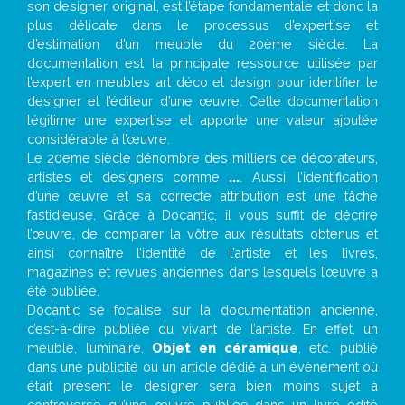
son designer original, est l’étape fondamentale et donc la
plus délicate dans le processus d’expertise et
d’estimation d’un meuble du 20ème siècle. La
documentation est la principale ressource utilisée par
l’expert en meubles art déco et design pour identifier le
designer et l’éditeur d’une œuvre. Cette documentation
légitime une expertise et apporte une valeur ajoutée
considérable à l’œuvre.
Le 20eme siècle dénombre des milliers de décorateurs,
artistes et designers comme
...
. Aussi, l’identification
d’une œuvre et sa correcte attribution est une tâche
fastidieuse. Grâce à Docantic, il vous suffit de décrire
l’œuvre, de comparer la vôtre aux résultats obtenus et
ainsi connaître l’identité de l’artiste et les livres,
magazines et revues anciennes dans lesquels l’œuvre a
été publiée.
Docantic se focalise sur la documentation ancienne,
c’est-à-dire publiée du vivant de l’artiste. En effet, un
meuble, luminaire,
Objet en céramique
, etc. publié
dans une publicité ou un article dédié à un évènement où
était présent le designer sera bien moins sujet à
controverse qu’une œuvre publiée dans un livre édité