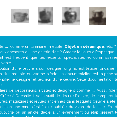
 de
...
, comme un luminaire, meuble,
Objet en céramique
, etc.
ux enchères ou une galerie d’art ? Gardez toujours à l’esprit que
’il est fréquent que les experts, spécialistes et commissair
e vente.
attribution d’une œuvre à son designer original, est l’étape fondame
on d’un meuble du 20ème siècle. La documentation est la principal
tifier le designer et l’éditeur d’une œuvre. Cette documentation 
e.
iers de décorateurs, artistes et designers comme
...
. Aussi, l’id
. Grâce à Docantic, il vous suffit de décrire l’œuvre, de comparer l
es livres, magazines et revues anciennes dans lesquels l’œuvre a été 
ation ancienne, c’est-à-dire publiée du vivant de l’artiste. En e
publicité ou un article dédié à un évènement où était présent 