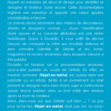
l’expert en meubles art déco et design pour identifier le
designer et l’éditeur d’une œuvre. Cette documentation
légitime une expertise et apporte une valeur ajoutée
considérable à l’œuvre.
Le 20eme siècle dénombre des milliers de décorateurs,
artistes et designers comme
...
. Aussi, l’identification
d’une œuvre et sa correcte attribution est une tâche
fastidieuse. Grâce à Docantic, il vous suffit de décrire
l’œuvre, de comparer la vôtre aux résultats obtenus et
ainsi connaître l’identité de l’artiste et les livres,
magazines et revues anciennes dans lesquels l’œuvre a
été publiée.
Docantic se focalise sur la documentation ancienne,
c’est-à-dire publiée du vivant de l’artiste. En effet, un
meuble, luminaire,
Objet en métal
, etc. publié dans une
publicité ou un article dédié à un évènement où était
présent le designer sera bien moins sujet à controverse
qu’une œuvre publiée dans un livre édité des années
après la mort du créateur.
Alors, êtes-vous sûr que l’artiste soit bien
...
? Le prix
pour le/la/les
Objet en métal
n’est pas sur ou sous-