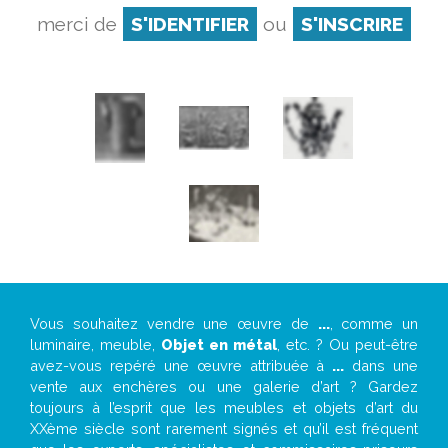
merci de
S'IDENTIFIER
ou
S'INSCRIRE
Vous souhaitez vendre une œuvre de
...
, comme un
luminaire, meuble,
Objet en métal
, etc. ? Ou peut-être
avez-vous repéré une œuvre attribuée à
...
dans une
vente aux enchères ou une galerie d’art ? Gardez
toujours à l’esprit que les meubles et objets d’art du
XXème siècle sont rarement signés et qu’il est fréquent