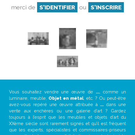
merci de
S'IDENTIFIER
ou
S'INSCRIRE
Vous souhaitez vendre une œuvre de
...
, comme un
luminaire, meuble,
Objet en métal
, etc. ? Ou peut-être
avez-vous repéré une œuvre attribuée à
...
dans une
vente aux enchères ou une galerie d’art ? Gardez
toujours à l’esprit que les meubles et objets d’art du
XXème siècle sont rarement signés et qu’il est fréquent
que les experts, spécialistes et commissaires-priseurs