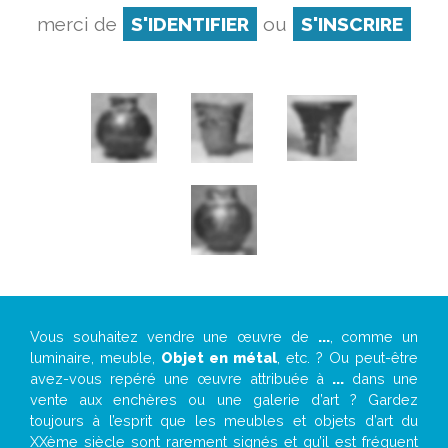
merci de
S'IDENTIFIER
ou
S'INSCRIRE
Vous souhaitez vendre une œuvre de
...
, comme un
luminaire, meuble,
Objet en métal
, etc. ? Ou peut-être
avez-vous repéré une œuvre attribuée à
...
dans une
vente aux enchères ou une galerie d’art ? Gardez
toujours à l’esprit que les meubles et objets d’art du
XXème siècle sont rarement signés et qu’il est fréquent