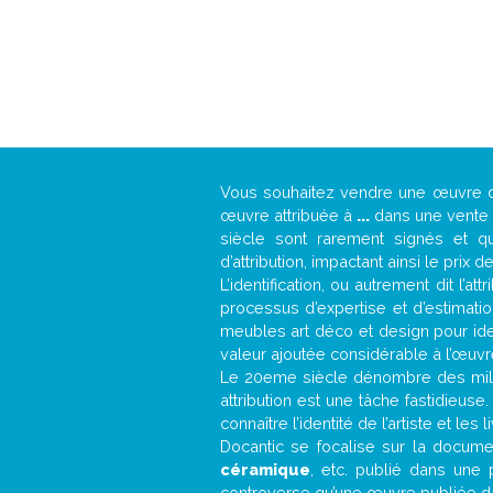
Vous souhaitez vendre une œuvre
œuvre attribuée à
...
dans une vente a
siècle sont rarement signés et qu
d’attribution, impactant ainsi le prix d
L’identification, ou autrement dit l’
processus d’expertise et d’estimati
meubles art déco et design pour iden
valeur ajoutée considérable à l’œuvr
Le 20eme siècle dénombre des mill
attribution est une tâche fastidieuse
connaître l’identité de l’artiste et l
Docantic se focalise sur la document
céramique
, etc. publié dans une 
controverse qu’une œuvre publiée da