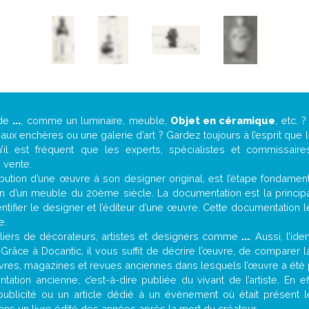
 de
...
, comme un luminaire, meuble,
Objet en céramique
, etc.
ux enchères ou une galerie d’art ? Gardez toujours à l’esprit que
’il est fréquent que les experts, spécialistes et commissair
e vente.
attribution d’une œuvre à son designer original, est l’étape fondame
on d’un meuble du 20ème siècle. La documentation est la principal
tifier le designer et l’éditeur d’une œuvre. Cette documentation 
e.
iers de décorateurs, artistes et designers comme
...
. Aussi, l’id
. Grâce à Docantic, il vous suffit de décrire l’œuvre, de comparer l
es livres, magazines et revues anciennes dans lesquels l’œuvre a été 
ation ancienne, c’est-à-dire publiée du vivant de l’artiste. En e
publicité ou un article dédié à un évènement où était présent 
ns un livre édité des années après la mort du créateur.