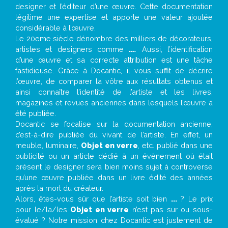
designer et l’éditeur d’une œuvre. Cette documentation
légitime une expertise et apporte une valeur ajoutée
considérable à l’œuvre.
Le 20eme siècle dénombre des milliers de décorateurs,
artistes et designers comme
...
. Aussi, l’identification
d’une œuvre et sa correcte attribution est une tâche
fastidieuse. Grâce à Docantic, il vous suffit de décrire
l’œuvre, de comparer la vôtre aux résultats obtenus et
ainsi connaître l’identité de l’artiste et les livres,
magazines et revues anciennes dans lesquels l’œuvre a
été publiée.
Docantic se focalise sur la documentation ancienne,
c’est-à-dire publiée du vivant de l’artiste. En effet, un
meuble, luminaire,
Objet en verre
, etc. publié dans une
publicité ou un article dédié à un évènement où était
présent le designer sera bien moins sujet à controverse
qu’une œuvre publiée dans un livre édité des années
après la mort du créateur.
Alors, êtes-vous sûr que l’artiste soit bien
...
? Le prix
pour le/la/les
Objet en verre
n’est pas sur ou sous-
évalué ? Notre mission chez Docantic est justement de