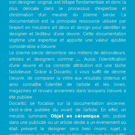
son designer original, est l’étape fondamentale et donc la
plus délicate dans le processus d’expertise et
d’estimation d’un meuble du 20ème siècle. La
documentation est la principale ressource utilisée par
l’expert en meubles art déco et design pour identifier le
designer et l’éditeur d’une œuvre. Cette documentation
légitime une expertise et apporte une valeur ajoutée
considérable à l’œuvre.
Le 20eme siècle dénombre des milliers de décorateurs,
artistes et designers comme
...
. Aussi, l’identification
d’une œuvre et sa correcte attribution est une tâche
fastidieuse. Grâce à Docantic, il vous suffit de décrire
l’œuvre, de comparer la vôtre aux résultats obtenus et
ainsi connaître l’identité de l’artiste et les livres,
magazines et revues anciennes dans lesquels l’œuvre a
été publiée.
Docantic se focalise sur la documentation ancienne,
c’est-à-dire publiée du vivant de l’artiste. En effet, un
meuble, luminaire,
Objet en céramique
, etc. publié
dans une publicité ou un article dédié à un évènement où
était présent le designer sera bien moins sujet à
controverse qu’une œuvre publiée dans un livre édité