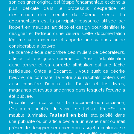
son designer original, est l’étape fondamentale et donc la
plus délicate dans le processus d’expertise et
d’estimation d’un meuble du 20ème siècle. La
documentation est la principale ressource utilisée par
l’expert en meubles art déco et design pour identifier le
designer et l’éditeur d’une œuvre. Cette documentation
légitime une expertise et apporte une valeur ajoutée
considérable à l’œuvre.
Le 20eme siècle dénombre des milliers de décorateurs,
artistes et designers comme
...
. Aussi, l’identification
d’une œuvre et sa correcte attribution est une tâche
fastidieuse. Grâce à Docantic, il vous suffit de décrire
l’œuvre, de comparer la vôtre aux résultats obtenus et
ainsi connaître l’identité de l’artiste et les livres,
magazines et revues anciennes dans lesquels l’œuvre a
été publiée.
Docantic se focalise sur la documentation ancienne,
c’est-à-dire publiée du vivant de l’artiste. En effet, un
meuble, luminaire,
Fauteuil en bois
, etc. publié dans
une publicité ou un article dédié à un évènement où était
présent le designer sera bien moins sujet à controverse
qu’une œuvre publiée dans un livre édité des années