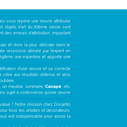
avez-vous repéré une œuvre attribuée
et objets d’art du XXème siècle sont
 des erreurs d’attribution, impactant
ntale et donc la plus délicate dans le
e ressource utilisée par l’expert en
légitime une expertise et apporte une
entification d’une œuvre et sa correcte
a vôtre aux résultats obtenus et ainsi
publiée.
t, un meuble, luminaire,
Canapé
, etc.
oins sujet à controverse qu’une œuvre
valué ? Notre mission chez Docantic
ur tous les artistes et décorateurs.
ous est indispensable pour assoir la