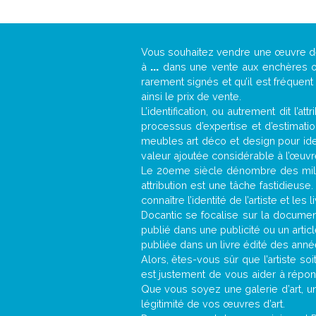
Vous souhaitez vendre une œuvre 
à
...
dans une vente aux enchères ou 
rarement signés et qu’il est fréquen
ainsi le prix de vente.
L’identification, ou autrement dit l’
processus d’expertise et d’estimati
meubles art déco et design pour iden
valeur ajoutée considérable à l’œuvr
Le 20eme siècle dénombre des mill
attribution est une tâche fastidieuse
connaître l’identité de l’artiste et l
Docantic se focalise sur la documenta
publié dans une publicité ou un arti
publiée dans un livre édité des anné
Alors, êtes-vous sûr que l’artiste so
est justement de vous aider à répon
Que vous soyez une galerie d’art, u
légitimité de vos œuvres d’art.