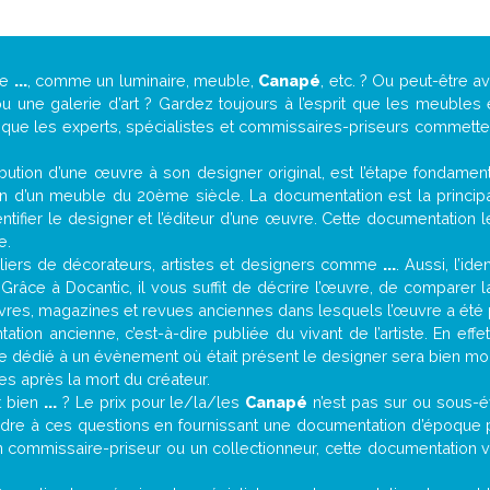
de
...
, comme un luminaire, meuble,
Canapé
, etc. ? Ou peut-être 
une galerie d’art ? Gardez toujours à l’esprit que les meubles 
t que les experts, spécialistes et commissaires-priseurs commettent
attribution d’une œuvre à son designer original, est l’étape fondame
on d’un meuble du 20ème siècle. La documentation est la principal
tifier le designer et l’éditeur d’une œuvre. Cette documentation 
e.
iers de décorateurs, artistes et designers comme
...
. Aussi, l’id
. Grâce à Docantic, il vous suffit de décrire l’œuvre, de comparer l
es livres, magazines et revues anciennes dans lesquels l’œuvre a été 
tion ancienne, c’est-à-dire publiée du vivant de l’artiste. En effe
cle dédié à un évènement où était présent le designer sera bien m
es après la mort du créateur.
it bien
...
? Le prix pour le/la/les
Canapé
n’est pas sur ou sous-é
dre à ces questions en fournissant une documentation d’époque po
n commissaire-priseur ou un collectionneur, cette documentation v