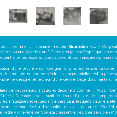
e de
...
, comme un luminaire, meuble,
Guéridon
, etc. ? Ou pe
ères ou une galerie d’art ? Gardez toujours à l’esprit que les me
réquent que les experts, spécialistes et commissaires-priseurs c
attribution d’une œuvre à son designer original, est l’étape fondame
on d’un meuble du 20ème siècle. La documentation est la principal
tifier le designer et l’éditeur d’une œuvre. Cette documentation 
e.
iers de décorateurs, artistes et designers comme
...
. Aussi, l’id
. Grâce à Docantic, il vous suffit de décrire l’œuvre, de comparer l
es livres, magazines et revues anciennes dans lesquels l’œuvre a été 
tion ancienne, c’est-à-dire publiée du vivant de l’artiste. En effet
cle dédié à un évènement où était présent le designer sera bien m