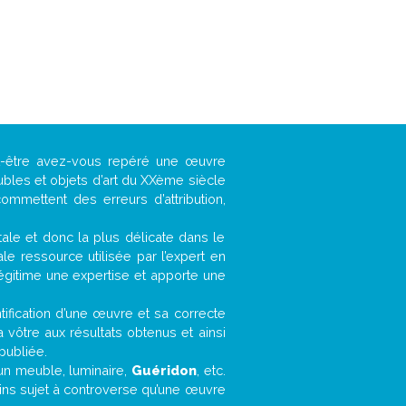
ut-être avez-vous repéré une œuvre
ubles et objets d’art du XXème siècle
ommettent des erreurs d’attribution,
ntale et donc la plus délicate dans le
e ressource utilisée par l’expert en
légitime une expertise et apporte une
entification d’une œuvre et sa correcte
a vôtre aux résultats obtenus et ainsi
publiée.
, un meuble, luminaire,
Guéridon
, etc.
oins sujet à controverse qu’une œuvre