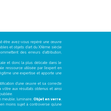
eut-être avez-vous repéré une œuvre
ubles et objets d’art du XXème siècle
ommettent des erreurs d’attribution,
ntale et donc la plus délicate dans le
e ressource utilisée par l’expert en
légitime une expertise et apporte une
entification d’une œuvre et sa correcte
a vôtre aux résultats obtenus et ainsi
publiée.
un meuble, luminaire,
Objet en verre
,
bien moins sujet à controverse qu’une