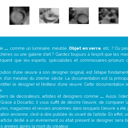
de
...
, comme un luminaire, meuble,
Objet en verre
, etc. ? Ou p
ères ou une galerie d’art ? Gardez toujours à l’esprit que les me
réquent que les experts, spécialistes et commissaires-priseurs c
attribution d’une œuvre à son designer original, est l’étape fondame
on d’un meuble du 20ème siècle. La documentation est la principal
tifier le designer et l’éditeur d’une œuvre. Cette documentation 
e.
iers de décorateurs, artistes et designers comme
...
. Aussi, l’id
. Grâce à Docantic, il vous suffit de décrire l’œuvre, de comparer l
es livres, magazines et revues anciennes dans lesquels l’œuvre a été 
ion ancienne, c’est-à-dire publiée du vivant de l’artiste. En effet, 
 article dédié à un évènement où était présent le designer sera 
s années après la mort du créateur.