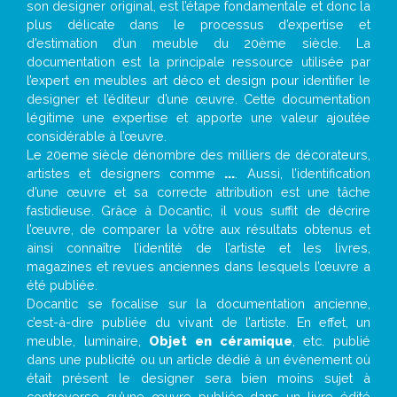
son designer original, est l’étape fondamentale et donc la
plus délicate dans le processus d’expertise et
d’estimation d’un meuble du 20ème siècle. La
documentation est la principale ressource utilisée par
l’expert en meubles art déco et design pour identifier le
designer et l’éditeur d’une œuvre. Cette documentation
légitime une expertise et apporte une valeur ajoutée
considérable à l’œuvre.
Le 20eme siècle dénombre des milliers de décorateurs,
artistes et designers comme
...
. Aussi, l’identification
d’une œuvre et sa correcte attribution est une tâche
fastidieuse. Grâce à Docantic, il vous suffit de décrire
l’œuvre, de comparer la vôtre aux résultats obtenus et
ainsi connaître l’identité de l’artiste et les livres,
magazines et revues anciennes dans lesquels l’œuvre a
été publiée.
Docantic se focalise sur la documentation ancienne,
c’est-à-dire publiée du vivant de l’artiste. En effet, un
meuble, luminaire,
Objet en céramique
, etc. publié
dans une publicité ou un article dédié à un évènement où
était présent le designer sera bien moins sujet à
controverse qu’une œuvre publiée dans un livre édité