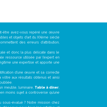
eut-être avez-vous repéré une œuvre
ubles et objets d’art du XXème siècle
ommettent des erreurs d’attribution,
ntale et donc la plus délicate dans le
e ressource utilisée par l’expert en
légitime une expertise et apporte une
entification d’une œuvre et sa correcte
a vôtre aux résultats obtenus et ainsi
publiée.
, un meuble, luminaire,
Table à diner
,
bien moins sujet à controverse qu’une
u sous-évalué ? Notre mission chez