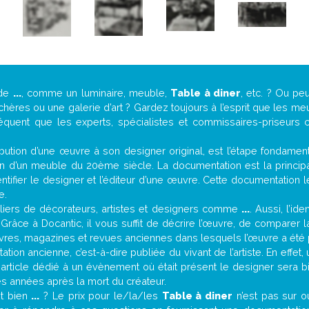
 de
...
, comme un luminaire, meuble,
Table à diner
, etc. ? Ou p
ères ou une galerie d’art ? Gardez toujours à l’esprit que les me
réquent que les experts, spécialistes et commissaires-priseurs c
attribution d’une œuvre à son designer original, est l’étape fondame
on d’un meuble du 20ème siècle. La documentation est la principal
tifier le designer et l’éditeur d’une œuvre. Cette documentation 
e.
iers de décorateurs, artistes et designers comme
...
. Aussi, l’id
. Grâce à Docantic, il vous suffit de décrire l’œuvre, de comparer l
es livres, magazines et revues anciennes dans lesquels l’œuvre a été 
tion ancienne, c’est-à-dire publiée du vivant de l’artiste. En effet
 article dédié à un évènement où était présent le designer sera 
s années après la mort du créateur.
it bien
...
? Le prix pour le/la/les
Table à diner
n’est pas sur o