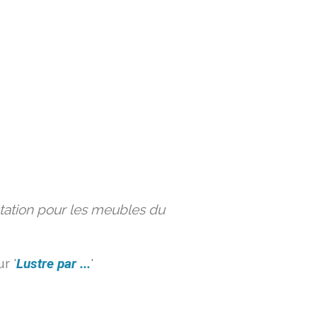
ation pour les meubles du
r '
Lustre par ...
'