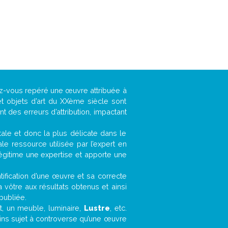
vez-vous repéré une œuvre attribuée à
t objets d’art du XXème siècle sont
 des erreurs d’attribution, impactant
ntale et donc la plus délicate dans le
e ressource utilisée par l’expert en
légitime une expertise et apporte une
entification d’une œuvre et sa correcte
a vôtre aux résultats obtenus et ainsi
publiée.
et, un meuble, luminaire,
Lustre
, etc.
oins sujet à controverse qu’une œuvre