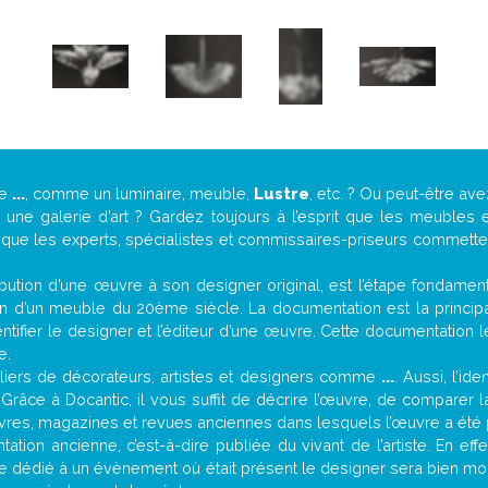
de
...
, comme un luminaire, meuble,
Lustre
, etc. ? Ou peut-être a
ne galerie d’art ? Gardez toujours à l’esprit que les meubles e
t que les experts, spécialistes et commissaires-priseurs commettent
attribution d’une œuvre à son designer original, est l’étape fondame
on d’un meuble du 20ème siècle. La documentation est la principal
tifier le designer et l’éditeur d’une œuvre. Cette documentation 
e.
iers de décorateurs, artistes et designers comme
...
. Aussi, l’id
. Grâce à Docantic, il vous suffit de décrire l’œuvre, de comparer l
es livres, magazines et revues anciennes dans lesquels l’œuvre a été 
ation ancienne, c’est-à-dire publiée du vivant de l’artiste. En eff
cle dédié à un évènement où était présent le designer sera bien m