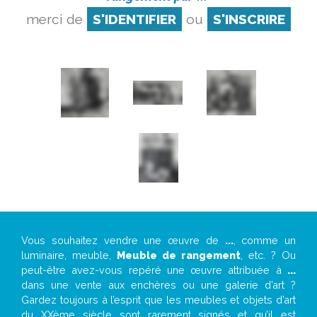
merci de
S'IDENTIFIER
ou
S'INSCRIRE
Vous souhaitez vendre une œuvre de
...
, comme un
luminaire, meuble,
Meuble de rangement
, etc. ? Ou
peut-être avez-vous repéré une œuvre attribuée à
...
dans une vente aux enchères ou une galerie d’art ?
Gardez toujours à l’esprit que les meubles et objets d’art
du XXème siècle sont rarement signés et qu’il est