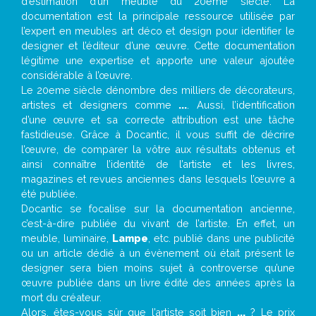
d’estimation d’un meuble du 20ème siècle. La
documentation est la principale ressource utilisée par
l’expert en meubles art déco et design pour identifier le
designer et l’éditeur d’une œuvre. Cette documentation
légitime une expertise et apporte une valeur ajoutée
considérable à l’œuvre.
Le 20eme siècle dénombre des milliers de décorateurs,
artistes et designers comme
...
. Aussi, l’identification
d’une œuvre et sa correcte attribution est une tâche
fastidieuse. Grâce à Docantic, il vous suffit de décrire
l’œuvre, de comparer la vôtre aux résultats obtenus et
ainsi connaître l’identité de l’artiste et les livres,
magazines et revues anciennes dans lesquels l’œuvre a
été publiée.
Docantic se focalise sur la documentation ancienne,
c’est-à-dire publiée du vivant de l’artiste. En effet, un
meuble, luminaire,
Lampe
, etc. publié dans une publicité
ou un article dédié à un évènement où était présent le
designer sera bien moins sujet à controverse qu’une
œuvre publiée dans un livre édité des années après la
mort du créateur.
Alors, êtes-vous sûr que l’artiste soit bien
...
? Le prix