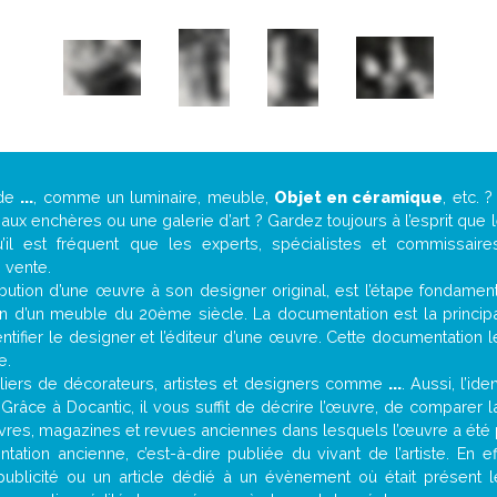
 de
...
, comme un luminaire, meuble,
Objet en céramique
, etc.
ux enchères ou une galerie d’art ? Gardez toujours à l’esprit que
’il est fréquent que les experts, spécialistes et commissair
e vente.
attribution d’une œuvre à son designer original, est l’étape fondame
on d’un meuble du 20ème siècle. La documentation est la principal
tifier le designer et l’éditeur d’une œuvre. Cette documentation 
e.
iers de décorateurs, artistes et designers comme
...
. Aussi, l’id
. Grâce à Docantic, il vous suffit de décrire l’œuvre, de comparer l
es livres, magazines et revues anciennes dans lesquels l’œuvre a été 
ation ancienne, c’est-à-dire publiée du vivant de l’artiste. En e
publicité ou un article dédié à un évènement où était présent 