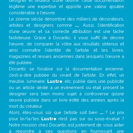
designer et l’éditeur d’une œuvre. Cette documentation
légitime une expertise et apporte une valeur ajoutée
considérable à l’œuvre.
Le 20eme siècle dénombre des milliers de décorateurs,
artistes et designers comme
...
. Aussi, l’identification
d’une œuvre et sa correcte attribution est une tâche
fastidieuse. Grâce à Docantic, il vous suffit de décrire
l’œuvre, de comparer la vôtre aux résultats obtenus et
ainsi connaître l’identité de l’artiste et les livres,
magazines et revues anciennes dans lesquels l’œuvre a
été publiée.
Docantic se focalise sur la documentation ancienne,
c’est-à-dire publiée du vivant de l’artiste. En effet, un
meuble, luminaire,
Lustre
, etc. publié dans une publicité
ou un article dédié à un évènement où était présent le
designer sera bien moins sujet à controverse qu’une
œuvre publiée dans un livre édité des années après la
mort du créateur.
Alors, êtes-vous sûr que l’artiste soit bien
...
? Le prix
pour le/la/les
Lustre
n’est pas sur ou sous-évalué ?
Notre mission chez Docantic est justement de vous aider
à répondre à ces questions en fournissant une