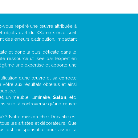
ez-vous repéré une œuvre attribuée à
t objets d’art du XXème siècle sont
 des erreurs d’attribution, impactant
ntale et donc la plus délicate dans le
e ressource utilisée par l’expert en
légitime une expertise et apporte une
entification d’une œuvre et sa correcte
a vôtre aux résultats obtenus et ainsi
publiée.
fet, un meuble, luminaire,
Salon
, etc.
oins sujet à controverse qu’une œuvre
ué ? Notre mission chez Docantic est
ous les artistes et décorateurs. Que
us est indispensable pour assoir la