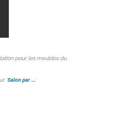
ation pour les meubles du
r '
Salon par ...
'