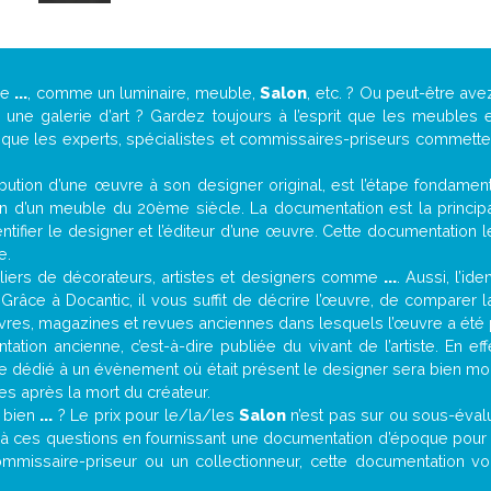
de
...
, comme un luminaire, meuble,
Salon
, etc. ? Ou peut-être av
ne galerie d’art ? Gardez toujours à l’esprit que les meubles e
t que les experts, spécialistes et commissaires-priseurs commettent
attribution d’une œuvre à son designer original, est l’étape fondame
on d’un meuble du 20ème siècle. La documentation est la principal
tifier le designer et l’éditeur d’une œuvre. Cette documentation 
e.
iers de décorateurs, artistes et designers comme
...
. Aussi, l’id
. Grâce à Docantic, il vous suffit de décrire l’œuvre, de comparer l
es livres, magazines et revues anciennes dans lesquels l’œuvre a été 
ation ancienne, c’est-à-dire publiée du vivant de l’artiste. En ef
cle dédié à un évènement où était présent le designer sera bien m
es après la mort du créateur.
t bien
...
? Le prix pour le/la/les
Salon
n’est pas sur ou sous-éval
à ces questions en fournissant une documentation d’époque pour t
ommissaire-priseur ou un collectionneur, cette documentation vo