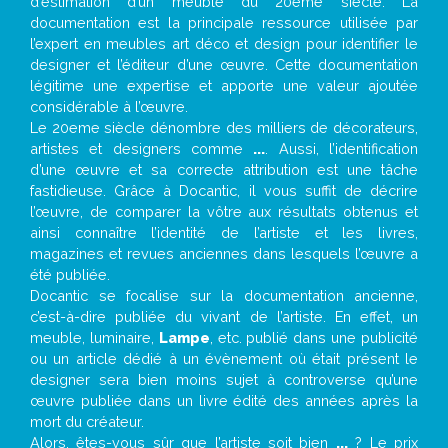
d’estimation d’un meuble du 20ème siècle. La
documentation est la principale ressource utilisée par
l’expert en meubles art déco et design pour identifier le
designer et l’éditeur d’une œuvre. Cette documentation
légitime une expertise et apporte une valeur ajoutée
considérable à l’œuvre.
Le 20eme siècle dénombre des milliers de décorateurs,
artistes et designers comme
...
. Aussi, l’identification
d’une œuvre et sa correcte attribution est une tâche
fastidieuse. Grâce à Docantic, il vous suffit de décrire
l’œuvre, de comparer la vôtre aux résultats obtenus et
ainsi connaître l’identité de l’artiste et les livres,
magazines et revues anciennes dans lesquels l’œuvre a
été publiée.
Docantic se focalise sur la documentation ancienne,
c’est-à-dire publiée du vivant de l’artiste. En effet, un
meuble, luminaire,
Lampe
, etc. publié dans une publicité
ou un article dédié à un évènement où était présent le
designer sera bien moins sujet à controverse qu’une
œuvre publiée dans un livre édité des années après la
mort du créateur.
Alors, êtes-vous sûr que l’artiste soit bien
...
? Le prix