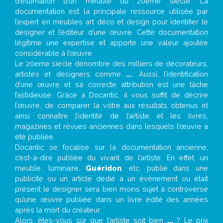
d’estimation d’un meuble du 20ème siècle. La
documentation est la principale ressource utilisée par
l’expert en meubles art déco et design pour identifier le
designer et l’éditeur d’une œuvre. Cette documentation
légitime une expertise et apporte une valeur ajoutée
considérable à l’œuvre.
Le 20eme siècle dénombre des milliers de décorateurs,
artistes et designers comme
...
. Aussi, l’identification
d’une œuvre et sa correcte attribution est une tâche
fastidieuse. Grâce à Docantic, il vous suffit de décrire
l’œuvre, de comparer la vôtre aux résultats obtenus et
ainsi connaître l’identité de l’artiste et les livres,
magazines et revues anciennes dans lesquels l’œuvre a
été publiée.
Docantic se focalise sur la documentation ancienne,
c’est-à-dire publiée du vivant de l’artiste. En effet, un
meuble, luminaire,
Guéridon
, etc. publié dans une
publicité ou un article dédié à un évènement où était
présent le designer sera bien moins sujet à controverse
qu’une œuvre publiée dans un livre édité des années
après la mort du créateur.
Alors, êtes-vous sûr que l’artiste soit bien
...
? Le prix