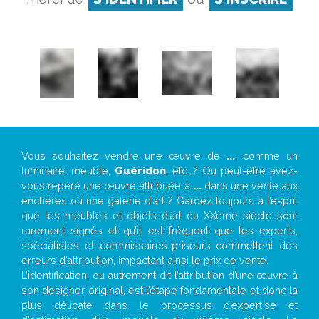
Vous souhaitez vendre une œuvre de
...
, comme un
luminaire, meuble,
Guéridon
, etc. ? Ou peut-être avez-
vous repéré une œuvre attribuée à
...
dans une vente aux
enchères ou une galerie d’art ? Gardez toujours à l’esprit
que les meubles et objets d’art du XXème siècle sont
rarement signés et qu’il est fréquent que les experts,
spécialistes et commissaires-priseurs commettent des
erreurs d’attribution, impactant ainsi le prix de vente.
L’identification, ou autrement dit l’attribution d’une œuvre à
son designer original, est l’étape fondamentale et donc la
plus délicate dans le processus d’expertise et