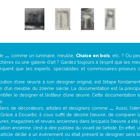
 de
...
, comme un luminaire, meuble,
Chaise en bois
, etc. ? Ou p
ères ou une galerie d’art ? Gardez toujours à l’esprit que les me
réquent que les experts, spécialistes et commissaires-priseurs c
attribution d’une œuvre à son designer original, est l’étape fondame
on d’un meuble du 20ème siècle. La documentation est la principal
tifier le designer et l’éditeur d’une œuvre. Cette documentation 
e.
iers de décorateurs, artistes et designers comme
...
. Aussi, l’id
. Grâce à Docantic, il vous suffit de décrire l’œuvre, de comparer l
es livres, magazines et revues anciennes dans lesquels l’œuvre a été 
ion ancienne, c’est-à-dire publiée du vivant de l’artiste. En effet,
 article dédié à un évènement où était présent le designer sera 