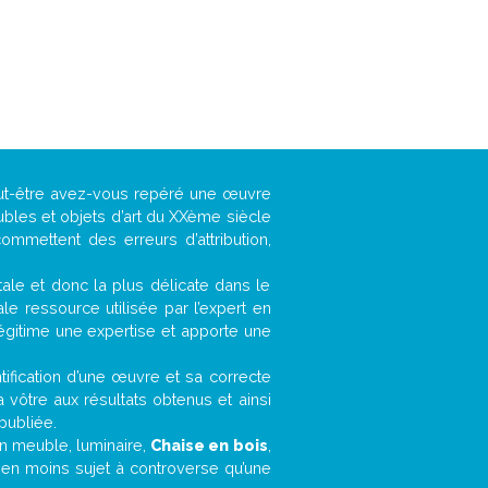
eut-être avez-vous repéré une œuvre
ubles et objets d’art du XXème siècle
ommettent des erreurs d’attribution,
ntale et donc la plus délicate dans le
e ressource utilisée par l’expert en
légitime une expertise et apporte une
entification d’une œuvre et sa correcte
a vôtre aux résultats obtenus et ainsi
publiée.
 un meuble, luminaire,
Chaise en bois
,
bien moins sujet à controverse qu’une