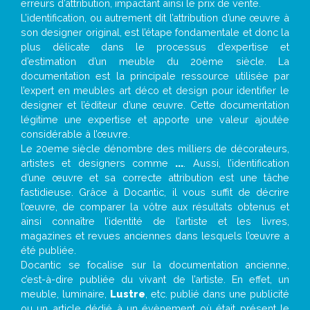
erreurs d’attribution, impactant ainsi le prix de vente.
L’identification, ou autrement dit l’attribution d’une œuvre à
son designer original, est l’étape fondamentale et donc la
plus délicate dans le processus d’expertise et
d’estimation d’un meuble du 20ème siècle. La
documentation est la principale ressource utilisée par
l’expert en meubles art déco et design pour identifier le
designer et l’éditeur d’une œuvre. Cette documentation
légitime une expertise et apporte une valeur ajoutée
considérable à l’œuvre.
Le 20eme siècle dénombre des milliers de décorateurs,
artistes et designers comme
...
. Aussi, l’identification
d’une œuvre et sa correcte attribution est une tâche
fastidieuse. Grâce à Docantic, il vous suffit de décrire
l’œuvre, de comparer la vôtre aux résultats obtenus et
ainsi connaître l’identité de l’artiste et les livres,
magazines et revues anciennes dans lesquels l’œuvre a
été publiée.
Docantic se focalise sur la documentation ancienne,
c’est-à-dire publiée du vivant de l’artiste. En effet, un
meuble, luminaire,
Lustre
, etc. publié dans une publicité
ou un article dédié à un évènement où était présent le