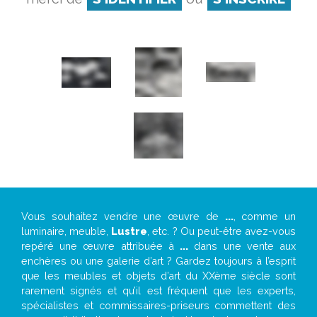
Vous souhaitez vendre une œuvre de
...
, comme un
luminaire, meuble,
Lustre
, etc. ? Ou peut-être avez-vous
repéré une œuvre attribuée à
...
dans une vente aux
enchères ou une galerie d’art ? Gardez toujours à l’esprit
que les meubles et objets d’art du XXème siècle sont
rarement signés et qu’il est fréquent que les experts,
spécialistes et commissaires-priseurs commettent des