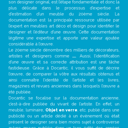
son designer original, est l’étape fondamentale et donc la
plus délicate dans le processus d’expertise et
d’estimation d’un meuble du 20ème siècle. La
documentation est la principale ressource utilisée par
l’expert en meubles art déco et design pour identifier le
designer et l’éditeur d’une œuvre. Cette documentation
légitime une expertise et apporte une valeur ajoutée
considérable à l’œuvre.
Le 20eme siècle dénombre des milliers de décorateurs,
artistes et designers comme
...
. Aussi, l’identification
d’une œuvre et sa correcte attribution est une tâche
fastidieuse. Grâce à Docantic, il vous suffit de décrire
l’œuvre, de comparer la vôtre aux résultats obtenus et
ainsi connaître l’identité de l’artiste et les livres,
magazines et revues anciennes dans lesquels l’œuvre a
été publiée.
Docantic se focalise sur la documentation ancienne,
c’est-à-dire publiée du vivant de l’artiste. En effet, un
meuble, luminaire,
Objet en verre
, etc. publié dans une
publicité ou un article dédié à un évènement où était
présent le designer sera bien moins sujet à controverse
qu’une œuvre publiée dans un livre édité des années