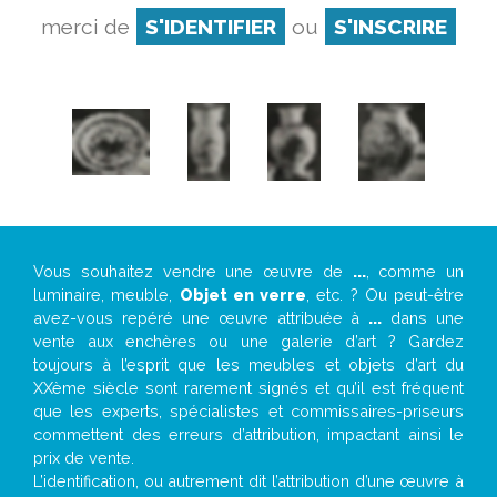
merci de
S'IDENTIFIER
ou
S'INSCRIRE
Vous souhaitez vendre une œuvre de
...
, comme un
luminaire, meuble,
Objet en verre
, etc. ? Ou peut-être
avez-vous repéré une œuvre attribuée à
...
dans une
vente aux enchères ou une galerie d’art ? Gardez
toujours à l’esprit que les meubles et objets d’art du
XXème siècle sont rarement signés et qu’il est fréquent
que les experts, spécialistes et commissaires-priseurs
commettent des erreurs d’attribution, impactant ainsi le
prix de vente.
L’identification, ou autrement dit l’attribution d’une œuvre à