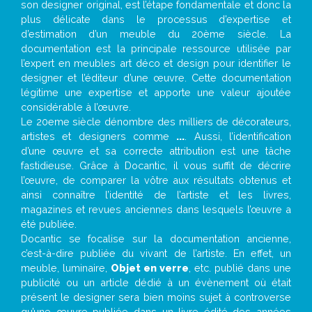
son designer original, est l’étape fondamentale et donc la
plus délicate dans le processus d’expertise et
d’estimation d’un meuble du 20ème siècle. La
documentation est la principale ressource utilisée par
l’expert en meubles art déco et design pour identifier le
designer et l’éditeur d’une œuvre. Cette documentation
légitime une expertise et apporte une valeur ajoutée
considérable à l’œuvre.
Le 20eme siècle dénombre des milliers de décorateurs,
artistes et designers comme
...
. Aussi, l’identification
d’une œuvre et sa correcte attribution est une tâche
fastidieuse. Grâce à Docantic, il vous suffit de décrire
l’œuvre, de comparer la vôtre aux résultats obtenus et
ainsi connaître l’identité de l’artiste et les livres,
magazines et revues anciennes dans lesquels l’œuvre a
été publiée.
Docantic se focalise sur la documentation ancienne,
c’est-à-dire publiée du vivant de l’artiste. En effet, un
meuble, luminaire,
Objet en verre
, etc. publié dans une
publicité ou un article dédié à un évènement où était
présent le designer sera bien moins sujet à controverse
qu’une œuvre publiée dans un livre édité des années