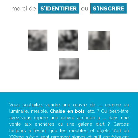
merci de
S'IDENTIFIER
ou
S'INSCRIRE
Vous souhaitez vendre une œuvre de
...
, comme un
luminaire, meuble,
Chaise en bois
, etc. ? Ou peut-être
avez-vous repéré une œuvre attribuée à
...
dans une
vente aux enchères ou une galerie d’art ? Gardez
toujours à l’esprit que les meubles et objets d’art du
XXème siècle sont rarement signés et qu’il est fréquent