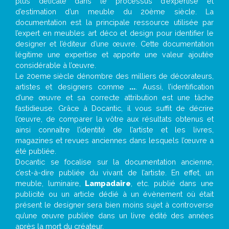
plus délicate dans le processus d’expertise et
d’estimation d’un meuble du 20ème siècle. La
documentation est la principale ressource utilisée par
l’expert en meubles art déco et design pour identifier le
designer et l’éditeur d’une œuvre. Cette documentation
légitime une expertise et apporte une valeur ajoutée
considérable à l’œuvre.
Le 20eme siècle dénombre des milliers de décorateurs,
artistes et designers comme
...
. Aussi, l’identification
d’une œuvre et sa correcte attribution est une tâche
fastidieuse. Grâce à Docantic, il vous suffit de décrire
l’œuvre, de comparer la vôtre aux résultats obtenus et
ainsi connaître l’identité de l’artiste et les livres,
magazines et revues anciennes dans lesquels l’œuvre a
été publiée.
Docantic se focalise sur la documentation ancienne,
c’est-à-dire publiée du vivant de l’artiste. En effet, un
meuble, luminaire,
Lampadaire
, etc. publié dans une
publicité ou un article dédié à un évènement où était
présent le designer sera bien moins sujet à controverse
qu’une œuvre publiée dans un livre édité des années
après la mort du créateur.